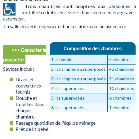
Trois chambres sont adaptées aux personnes à
mobilité réduite, en rez de chaussée ou en étage avec
ascenseur.
La salle du petit-déjeuner est accessible avec un ascenseur.
Composition des chambres
>>> Consulter la
plaquette
1 lit double
5 chambres
Sevices inclus :
2 lits simples ou superposés
42 chambres
3 lits simples ou superposés
31 chambres
Draps et
couvertures
4 lits superposés
10 chambres
fournis
Douche et
5 lits superposés
6 chambres
toilettes dans
6 lits superposés
1 chambre
chaque
chambre
Passage quotidien de l'équipe ménage
Prêt de lit bébé